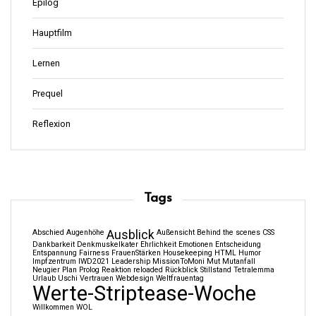
Epilog
Hauptfilm
Lernen
Prequel
Reflexion
Tags
Abschied
Augenhöhe
Ausblick
Außensicht
Behind the scenes
CSS
Dankbarkeit
Denkmuskelkater
Ehrlichkeit
Emotionen
Entscheidung
Entspannung
Fairness
FrauenStärken
Housekeeping
HTML
Humor
Impfzentrum
IWD2021
Leadership
MissionToMoni
Mut
Mutanfall
Neugier
Plan
Prolog
Reaktion
reloaded
Rückblick
Stillstand
Tetralemma
Urlaub
Uschi
Vertrauen
Webdesign
Weltfrauentag
Werte-Striptease-Woche
Willkommen
WOL