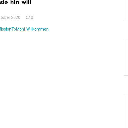
sie hin will
ktober 2020
0
issionToMoni
Willkommen