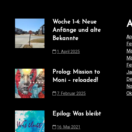
Woche 1-4: Neue
A
Anfänge und alte
Ap
Bekannte
Fe
Ma
1. April 2025
Mä
Fe
Prolog: Mission to
Ja
De
Moni – reloaded!
No
Ok
7. Februar 2025
Epilog: Was bleibt
16. Mai 2021