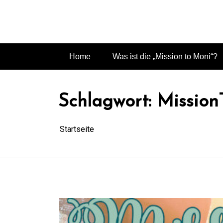
Zum
Inhalt
springen
Home
Was ist die „Mission to Moni“?
Schlagwort:
Mission
Startseite