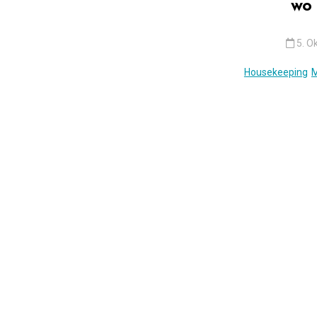
wo 
5. O
Housekeeping
M