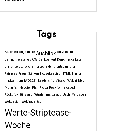
Tags
Abschied
Augenhöhe
Außensicht
Ausblick
Behind the scenes
CSS
Dankbarkeit
Denkmuskelkater
Ehrlichkeit
Emotionen
Entscheidung
Entspannung
Fairness
FrauenStärken
Housekeeping
HTML
Humor
Impfzentrum
IWD2021
Leadership
MissionToMoni
Mut
Mutanfall
Neugier
Plan
Prolog
Reaktion
reloaded
Rückblick
Stillstand
Tetralemma
Urlaub
Uschi
Vertrauen
Webdesign
Weltfrauentag
Werte-Striptease-
Woche