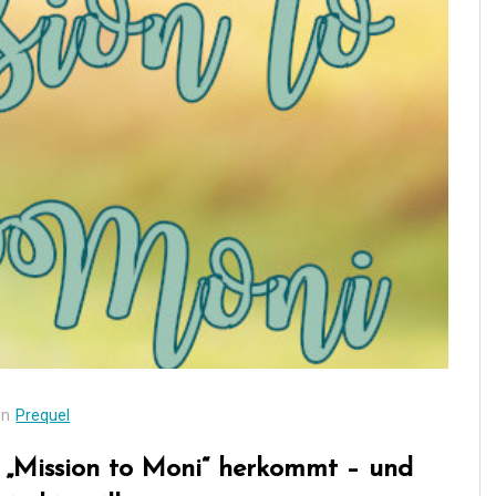
In
Prequel
e „Mission to Moni“ herkommt – und