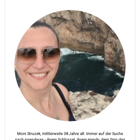
i
t
r
a
g
s
n
a
v
i
g
a
t
i
Moni Struzek, mittlerweile 38 Jahre alt. Immer auf der Suche
nach irgendwas - ihrem Schlüssel, ihrem Handy, dem Sinn des