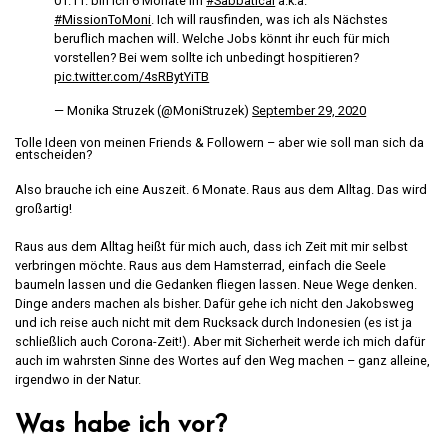
01.11. bin ich 6 Monate im
#Sabbatical
a.k.a.
#MissionToMoni
. Ich will rausfinden, was ich als Nächstes
beruflich machen will. Welche Jobs könnt ihr euch für mich
vorstellen? Bei wem sollte ich unbedingt hospitieren?
pic.twitter.com/4sRBytYiTB
— Monika Struzek (@MoniStruzek)
September 29, 2020
Tolle Ideen von meinen Friends & Followern – aber wie soll man sich da
entscheiden?
Also brauche ich eine Auszeit. 6 Monate. Raus aus dem Alltag. Das wird
großartig!
Raus aus dem Alltag heißt für mich auch, dass ich Zeit mit mir selbst
verbringen möchte. Raus aus dem Hamsterrad, einfach die Seele
baumeln lassen und die Gedanken fliegen lassen. Neue Wege denken.
Dinge anders machen als bisher. Dafür gehe ich nicht den Jakobsweg
und ich reise auch nicht mit dem Rucksack durch Indonesien (es ist ja
schließlich auch Corona-Zeit!). Aber mit Sicherheit werde ich mich dafür
auch im wahrsten Sinne des Wortes auf den Weg machen – ganz alleine,
irgendwo in der Natur.
Was habe ich vor?