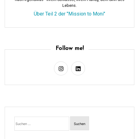
o
Lebens.
n
Über Teil 2 der "Mission to Moni"
Follow me!
Suchen
nach: