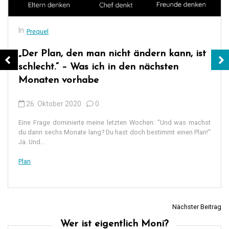
In
Prequel
„Der Plan, den man nicht ändern kann, ist
schlecht.“ – Was ich in den nächsten
Monaten vorhabe
26. Oktober 2020
0
Eine Frage dominierte meine letzten Wochen: "Und was machst
du dann sechs Monate lang? Du hast doch bestimmt einen Plan!"
Ja. Und...
Plan
Nächster Beitrag
B
Wer ist eigentlich Moni?
e