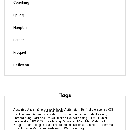
Coaching
Epilog
Hauptfilm
Lernen
Prequel
Reflexion
Tags
Abschied
Augenhöhe
Ausblick
Außensicht
Behind the scenes
CSS
Dankbarkeit
Denkmuskelkater
Ehrlichkeit
Emotionen
Entscheidung
Entspannung
Fairness
FrauenStärken
Housekeeping
HTML
Humor
Impfzentrum
IWD2021
Leadership
MissionToMoni
Mut
Mutanfall
Neugier
Plan
Prolog
Reaktion
reloaded
Rückblick
Stillstand
Tetralemma
Urlaub
Uschi
Vertrauen
Webdesign
Weltfrauentag