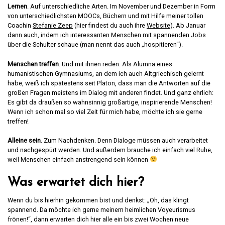
Lernen
. Auf unterschiedliche Arten. Im November und Dezember in Form
von unterschiedlichsten MOOCs, Büchern und mit Hilfe meiner tollen
Coachin
Stefanie Zeep
(hier findest du auch ihre
Website
). Ab Januar
dann auch, indem ich interessanten Menschen mit spannenden Jobs
über die Schulter schaue (man nennt das auch „hospitieren“).
Menschen treffen
. Und mit ihnen reden. Als Alumna eines
humanistischen Gymnasiums, an dem ich auch Altgriechisch gelernt
habe, weiß ich spätestens seit Platon, dass man die Antworten auf die
großen Fragen meistens im Dialog mit anderen findet. Und ganz ehrlich:
Es gibt da draußen so wahnsinnig großartige, inspirierende Menschen!
Wenn ich schon mal so viel Zeit für mich habe, möchte ich sie gerne
treffen!
Alleine sein
. Zum Nachdenken. Denn Dialoge müssen auch verarbeitet
und nachgespürt werden. Und außerdem brauche ich einfach viel Ruhe,
weil Menschen einfach anstrengend sein können
Was erwartet dich hier?
Wenn du bis hierhin gekommen bist und denkst: „Oh, das klingt
spannend. Da möchte ich gerne meinem heimlichen Voyeurismus
frönen!“, dann erwarten dich hier alle ein bis zwei Wochen neue