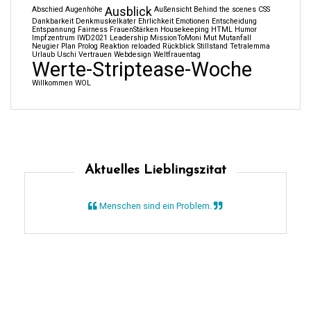
Abschied
Augenhöhe
Ausblick
Außensicht
Behind the scenes
CSS
Dankbarkeit
Denkmuskelkater
Ehrlichkeit
Emotionen
Entscheidung
Entspannung
Fairness
FrauenStärken
Housekeeping
HTML
Humor
Impfzentrum
IWD2021
Leadership
MissionToMoni
Mut
Mutanfall
Neugier
Plan
Prolog
Reaktion
reloaded
Rückblick
Stillstand
Tetralemma
Urlaub
Uschi
Vertrauen
Webdesign
Weltfrauentag
Werte-Striptease-Woche
Willkommen
WOL
Aktuelles Lieblingszitat
Menschen sind ein Problem.