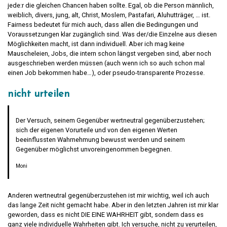
jede:r die gleichen Chancen haben sollte. Egal, ob die Person männlich,
weiblich, divers, jung, alt, Christ, Moslem, Pastafari, Aluhutträger, … ist.
Fairness bedeutet für mich auch, dass allen die Bedingungen und
Voraussetzungen klar zugänglich sind. Was der/die Einzelne aus diesen
Möglichkeiten macht, ist dann individuell. Aber ich mag keine
Mauscheleien, Jobs, die intern schon längst vergeben sind, aber noch
ausgeschrieben werden müssen (auch wenn ich so auch schon mal
einen Job bekommen habe…), oder pseudo-transparente Prozesse.
nicht urteilen
Der Versuch, seinem Gegenüber wertneutral gegenüberzustehen;
sich der eigenen Vorurteile und von den eigenen Werten
beeinflussten Wahrnehmung bewusst werden und seinem
Gegenüber möglichst unvoreingenommen begegnen.
Moni
Anderen wertneutral gegenüberzustehen ist mir wichtig, weil ich auch
das lange Zeit nicht gemacht habe. Aber in den letzten Jahren ist mir klar
geworden, dass es nicht DIE EINE WAHRHEIT gibt, sondern dass es
ganz viele individuelle Wahrheiten gibt. Ich versuche, nicht zu verurteilen,