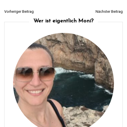
Vorheriger Beitrag
Nächster Beitrag
B
Wer ist eigentlich Moni?
e
i
t
r
a
g
s
n
a
v
i
g