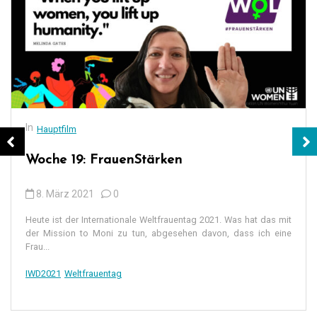
In
Hauptfilm
Woche 19: FrauenStärken
8. März 2021
0
Heute ist der Internationale Weltfrauentag 2021. Was hat das mit
der Mission to Moni zu tun, abgesehen davon, dass ich eine
Frau...
IWD2021
Weltfrauentag