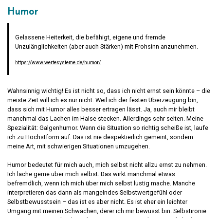
Humor
Gelassene Heiterkeit, die befähigt, eigene und fremde
Unzulänglichkeiten (aber auch Stärken) mit Frohsinn anzunehmen.
https://www.wertesysteme.de/humor/
Wahnsinnig wichtig! Es ist nicht so, dass ich nicht ernst sein könnte – die
meiste Zeit will ich es nur nicht. Weil ich der festen Überzeugung bin,
dass sich mit Humor alles besser ertragen lässt. Ja, auch mir bleibt
manchmal das Lachen im Halse stecken. Allerdings sehr selten. Meine
Spezialität: Galgenhumor. Wenn die Situation so richtig scheiße ist, laufe
ich zu Höchstform auf. Das ist nie despektierlich gemeint, sondern
meine Art, mit schwierigen Situationen umzugehen.
Humor bedeutet für mich auch, mich selbst nicht allzu ernst zu nehmen.
Ich lache gerne über mich selbst. Das wirkt manchmal etwas
befremdlich, wenn ich mich über mich selbst lustig mache. Manche
interpretieren das dann als mangelndes Selbstwertgefühl oder
Selbstbewusstsein – das ist es aber nicht. Es ist eher ein leichter
Umgang mit meinen Schwächen, derer ich mir bewusst bin. Selbstironie