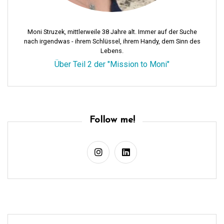
a
t
i
Moni Struzek, mittlerweile 38 Jahre alt. Immer auf der Suche
nach irgendwas - ihrem Schlüssel, ihrem Handy, dem Sinn des
o
Lebens.
n
Über Teil 2 der "Mission to Moni"
Follow me!